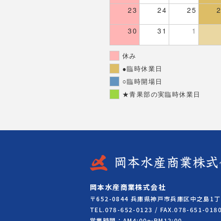
23
24
25
30
31
1
休み
●臨時休業日
○臨時開場日
★青果部の実臨時休業日
岡本水産商業株式会社
〒652-0844 兵庫県神戸市兵庫区中之島1丁
TEL.078-652-0123 / FAX.078-651-018
営業時間：AM4:00～PM12:00