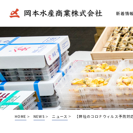
新着情
代表あいさつ
仲卸業
会社概要
弊社の
加工場
アクセ
HOME
NEWS
ニュース
【弊社のコロナウィルス予防対