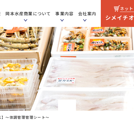
ネット
報
岡本水産商業について
事業内容
会社案内
シメイチ
こだわり
事業
ス
日配事業
応】～体調管理管理シート～