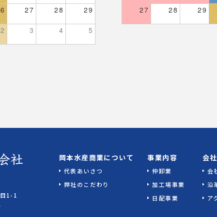
26
27
28
29
27
28
29
2
3
4
5
岡本水産商業について
事業内容
会
代表あいさつ
仲卸業
会
弊社のこだわり
加工場事業
沿
目1-1
日配事業
ア
0