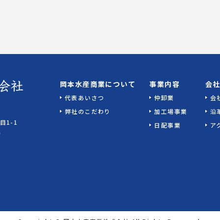
岡本水産商業について
事業内容
会
代表あいさつ
仲卸業
会
弊社のこだわり
加工場事業
沿
目1-1
日配事業
ア
0