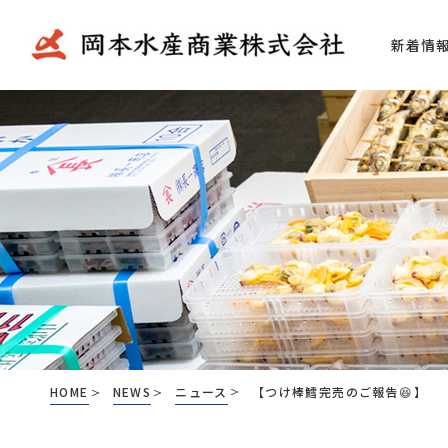
新着情
代表あいさつ
仲卸業
会社概要
弊社の
加工場
アクセ
HOME
NEWS
ニュース
【つけ棒鱈完売のご報告😆】