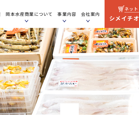
ネット
報
岡本水産商業について
事業内容
会社案内
シメイチ
こだわり
事業
ス
日配事業